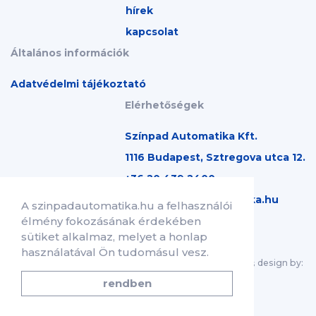
hírek
kapcsolat
Általános információk
Adatvédelmi tájékoztató
Elérhetőségek
Színpad Automatika Kft.
1116 Budapest, Sztregova utca 12.
+36 20 439 2400
info@szinpadautomatika.hu
A szinpadautomatika.hu a felhasználói
élmény fokozásának érdekében
sütiket alkalmaz, melyet a honlap
használatával Ön tudomásul vesz.
Copyright © 2026 Színpad Automatika Kft.
design by:
Minden jog fenntartva.
linears.hu
rendben