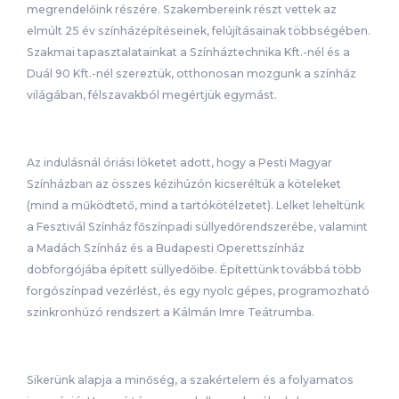
megrendelőink részére. Szakembereink részt vettek az
elmúlt 25 év színházépítéseinek, felújításainak többségében.
Szakmai tapasztalatainkat a Színháztechnika Kft.-nél és a
Duál 90 Kft.-nél szereztük, otthonosan mozgunk a színház
világában, félszavakból megértjük egymást.
Az indulásnál óriási löketet adott, hogy a Pesti Magyar
Színházban az összes kézihúzón kicseréltük a köteleket
(mind a működtető, mind a tartókötélzetet). Lelket leheltünk
a Fesztivál Színház főszínpadi süllyedőrendszerébe, valamint
a Madách Színház és a Budapesti Operettszínház
dobforgójába épített süllyedőibe. Építettünk továbbá több
forgószínpad vezérlést, és egy nyolc gépes, programozható
szinkronhúzó rendszert a Kálmán Imre Teátrumba.
Sikerünk alapja a minőség, a szakértelem és a folyamatos