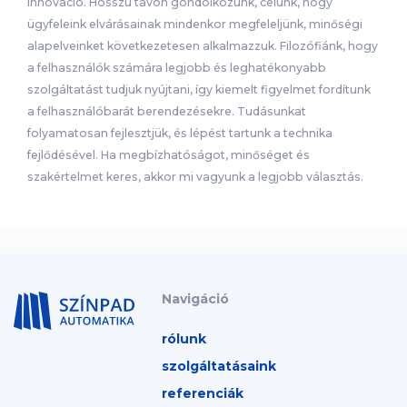
innováció. Hosszú távon gondolkozunk, célunk, hogy
ügyfeleink elvárásainak mindenkor megfeleljünk, minőségi
alapelveinket következetesen alkalmazzuk. Filozófiánk, hogy
a felhasználók számára legjobb és leghatékonyabb
szolgáltatást tudjuk nyújtani, így kiemelt figyelmet fordítunk
a felhasználóbarát berendezésekre. Tudásunkat
folyamatosan fejlesztjük, és lépést tartunk a technika
fejlődésével. Ha megbízhatóságot, minőséget és
szakértelmet keres, akkor mi vagyunk a legjobb választás.
Navigáció
rólunk
szolgáltatásaink
referenciák