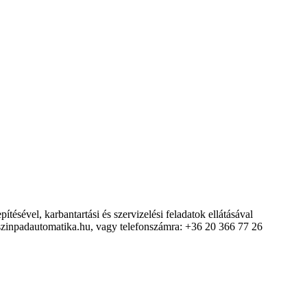
tésével, karbantartási és szervizelési feladatok ellátásával
f@szinpadautomatika.hu, vagy telefonszámra: +36 20 366 77 26