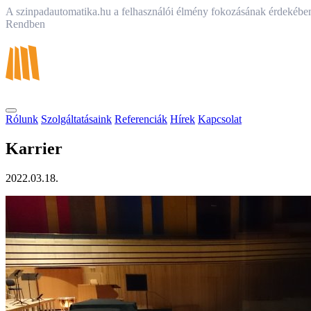
A szinpadautomatika.hu a felhasználói élmény fokozásának érdekében
Rendben
Rólunk
Szolgáltatásaink
Referenciák
Hírek
Kapcsolat
Karrier
2022.03.18.