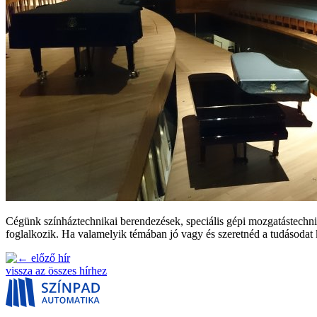
Cégünk színháztechnikai berendezések, speciális gépi mozgatástechnikai
foglalkozik. Ha valamelyik témában jó vagy és szeretnéd a tudásodat
előző hír
vissza az összes hírhez