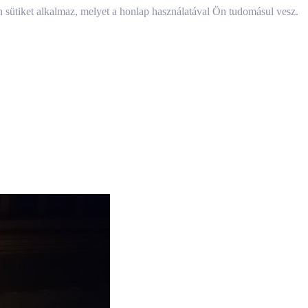
 sütiket alkalmaz, melyet a honlap használatával Ön tudomásul vesz.